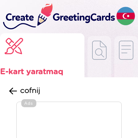
E-kart yaratmaq
cofnij
Ads