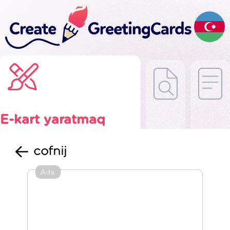
E-kart yaratmaq
cofnij
Ads