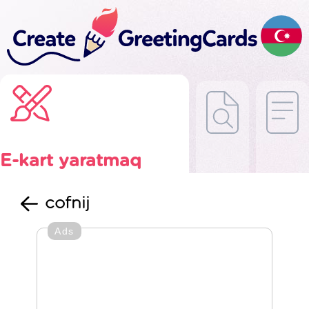
E-kart yaratmaq
cofnij
Ads