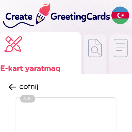
E-kart yaratmaq
cofnij
Ads