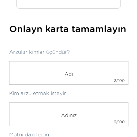
Onlayn karta tamamlayın
Arzular kimlər üçündür?
3/100
Kim arzu etmək istəyir
6/100
Mətni daxil edin